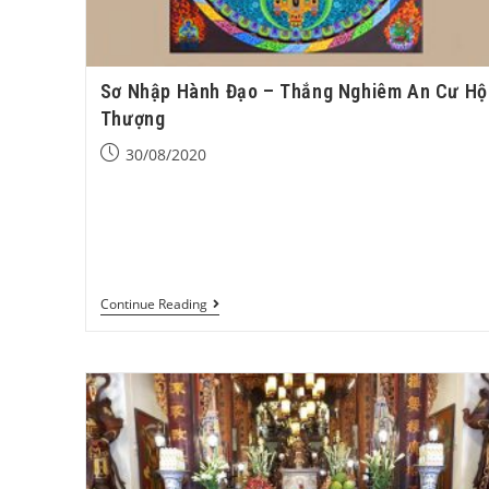
Sơ Nhập Hành Đạo – Thắng Nghiêm An Cư Hộ
Thượng
30/08/2020
Sơ Nhập Hành Đạo - Thắng Nghiêm An Cư Hội
Thượng. - 7h15’: Tụng trì nghi quỹ Đại Phật Đỉnh Tôn
Thắng Đà La Ni. - 9h00: Đăng đàn Hỏa…
Continue Reading