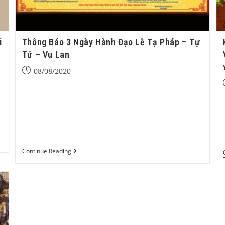
i
Thông Báo 3 Ngày Hành Đạo Lễ Tạ Pháp – Tự
Tứ – Vu Lan
08/08/2020
GIÁO HỘI PHẬT GIÁO VIỆT NAM PHẬT QUANG ĐẠI
TÙNG LÂM - MẬT VIỆN THẮNG NGHIÊM CHÙA KHÚC
THỦY - ĐẠO TRÀNG KIM CƯƠNG - CHÂN TỊNH ----------
--***------------- THÔNG BÁO…
Continue Reading