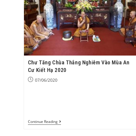
Chư Tăng Chùa Thắng Nghiêm Vào Mùa An
Cư Kiết Hạ 2020
07/06/2020
An cư kiết hạ: Truyền thống ngàn đời của Phật Giáo
Ba tháng an cư kiết hạ có ý nghĩa rất lớn đối với hàn
xuất gia lẫn tại gia.…
Continue Reading