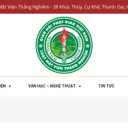
Mật Viện Thắng Nghiêm - 38 Khúc Thủy, Cự Khê, Thanh Oai, 
IỆN
VĂN HỌC – NGHỆ THUẬT
TIN TỨC