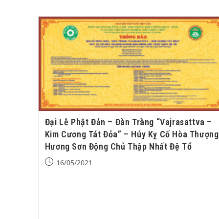
Đại Lễ Phật Đản – Đàn Tràng “Vajrasattva –
Kim Cương Tát Đỏa” – Húy Kỵ Cố Hòa Thượng
Hương Sơn Động Chủ Thập Nhất Đệ Tổ
16/05/2021
"Ngày Phật đản trần gian an lạc Cõi Sa bà chào đón
vỹ nhân Trời người hạnh phúc vô ngần Cung nghinh
bồ tát giáng trần độ sinh". Kính bạch…