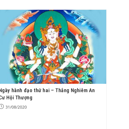
Ngày hành đạo thứ hai – Thắng Nghiêm An
Cư Hội Thượng
31/08/2020
Ngày hành đạo thứ hai - Thắng Nghiêm An Cư Hội
Thượng. 7h15’: Tụng trì nghi quỹ Đại Phật Đỉnh Tôn