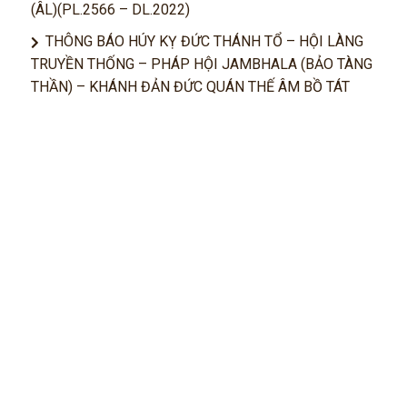
(ÂL)(PL.2566 – DL.2022)
THÔNG BÁO HÚY KỴ ĐỨC THÁNH TỔ – HỘI LÀNG
TRUYỀN THỐNG – PHÁP HỘI JAMBHALA (BẢO TÀNG
THẦN) – KHÁNH ĐẢN ĐỨC QUÁN THẾ ÂM BỒ TÁT