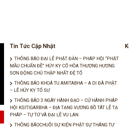
Tin Tức Cập Nhật
K
THÔNG BÁO ĐẠI LỄ PHẬT ĐẢN – PHÁP HỘI “PHẬT
MẪU CHUẨN ĐỀ” HÚY KỴ CỐ HÒA THƯỢNG HƯƠNG
SƠN ĐỘNG CHỦ THẬP NHẤT ĐỆ TỔ
THÔNG BÁO KHOÁ TU AMITABHA – A DI ĐÀ PHẬT
– LỄ HÚY KỴ TỔ SƯ
THÔNG BÁO 3 NGÀY HÀNH ĐẠO – CỬ HÀNH PHÁP
HỘI KSITIGARBHA – ĐỊA TẠNG VƯƠNG BỒ TÁT LỄ TẠ
PHÁP – TỰ TỨ VÀ ĐẠI LỄ VU LAN
THÔNG BÁOCHUỖI SỰ KIỆN PHẬT SỰ THÁNG TƯ