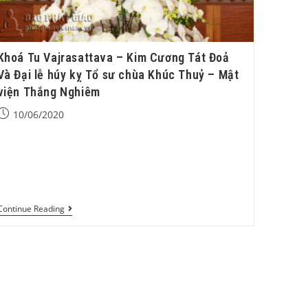
Khoá Tu Vajrasattava – Kim Cương Tát Đoả
Và Đại lễ húy kỵ Tổ sư chùa Khúc Thuỷ – Mật
viện Thắng Nghiêm
10/06/2020
Hôm nay, 14 tháng 10 năm 2019 (nhằm ngày 16/9 AL)
Chùa Khúc Thủy – Mật Viện Thắng Nghiêm – Xã Cự
Khê – Huyện Thanh Oai – Tp. Hà…
Continue Reading