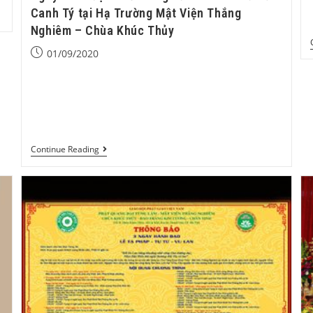
Canh Tý tại Hạ Trường Mật Viện Thắng
Nghiêm – Chùa Khúc Thủy
01/09/2020
Ngày hành đạo cuối cùng của mùa An Cư năm Canh
Tý tại Hạ Trường Mật Viện Thắng Nghiêm - Chùa
Khúc Thủy. - 9h00: Đăng đàn Hỏa thực -…
Continue Reading