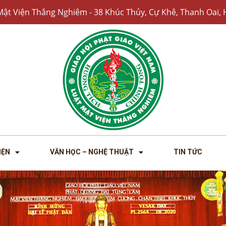
Mật Viện Thắng Nghiêm - 38 Khúc Thủy, Cự Khê, Thanh Oai, 
IỆN
VĂN HỌC – NGHỆ THUẬT
TIN TỨC