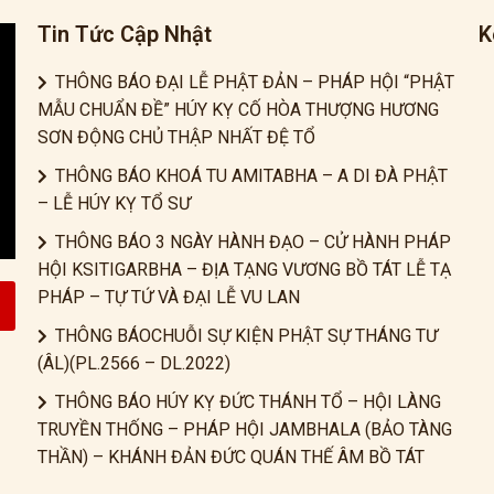
Tin Tức Cập Nhật
K
THÔNG BÁO ĐẠI LỄ PHẬT ĐẢN – PHÁP HỘI “PHẬT
MẪU CHUẨN ĐỀ” HÚY KỴ CỐ HÒA THƯỢNG HƯƠNG
SƠN ĐỘNG CHỦ THẬP NHẤT ĐỆ TỔ
THÔNG BÁO KHOÁ TU AMITABHA – A DI ĐÀ PHẬT
– LỄ HÚY KỴ TỔ SƯ
THÔNG BÁO 3 NGÀY HÀNH ĐẠO – CỬ HÀNH PHÁP
HỘI KSITIGARBHA – ĐỊA TẠNG VƯƠNG BỒ TÁT LỄ TẠ
PHÁP – TỰ TỨ VÀ ĐẠI LỄ VU LAN
THÔNG BÁOCHUỖI SỰ KIỆN PHẬT SỰ THÁNG TƯ
(ÂL)(PL.2566 – DL.2022)
THÔNG BÁO HÚY KỴ ĐỨC THÁNH TỔ – HỘI LÀNG
TRUYỀN THỐNG – PHÁP HỘI JAMBHALA (BẢO TÀNG
THẦN) – KHÁNH ĐẢN ĐỨC QUÁN THẾ ÂM BỒ TÁT