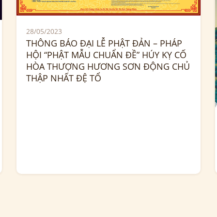
28/05/2023
THÔNG BÁO ĐẠI LỄ PHẬT ĐẢN – PHÁP
HỘI “PHẬT MẪU CHUẨN ĐỀ” HÚY KỴ CỐ
HÒA THƯỢNG HƯƠNG SƠN ĐỘNG CHỦ
THẬP NHẤT ĐỆ TỔ