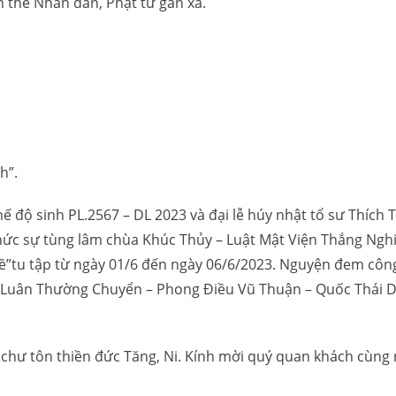
 thể Nhân dân, Phật tử gần xa.
h”.
 độ sinh PL.2567 – DL 2023 và đại lễ húy nhật tổ sư Thích
hức sự tùng lâm chùa Khúc Thủy – Luật Mật Viện Thắng Nghi
”tu tập từ ngày 01/6 đến ngày 06/6/2023. Nguyện đem côn
Luân Thường Chuyển – Phong Điều Vũ Thuận – Quốc Thái Dâ
 chư tôn thiền đức Tăng, Ni. Kính mời quý quan khách cùng 