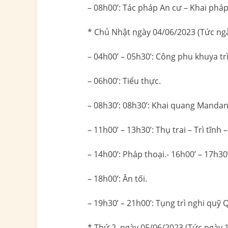
– 08h00’: Tác pháp An cư – Khai pháp
* Chủ Nhật ngày 04/06/2023 (Tức ng
– 04h00’ – 05h30’: Công phu khuya tr
– 06h00’: Tiểu thực.
– 08h30’: 08h30’: Khai quang Manda
– 11h00’ – 13h30’: Thụ trai – Trì tĩnh –
– 14h00’: Pháp thoại.- 16h00’ – 17h
– 18h00’: Ăn tối.
– 19h30’ – 21h00’: Tụng trì nghi qu
* Thứ 2, ngày 05/06/2023 (Tức ngày 