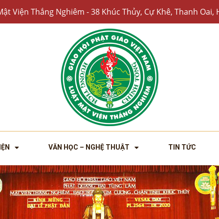
Mật Viện Thắng Nghiêm - 38 Khúc Thủy, Cự Khê, Thanh Oai, 
IỆN
VĂN HỌC – NGHỆ THUẬT
TIN TỨC