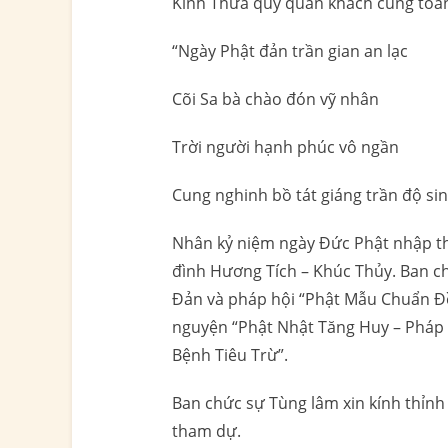
Kính Thưa quý quan khách cùng toàn
“Ngày Phật đản trần gian an lạc
Cõi Sa bà chào đón vỹ nhân
Trời người hạnh phúc vô ngần
Cung nghinh bồ tát giáng trần độ sin
Nhân kỷ niệm ngày Đức Phật nhập thế
đình Hương Tích – Khúc Thủy. Ban c
Đản và pháp hội “Phật Mẫu Chuẩn Đề
nguyện “Phật Nhật Tăng Huy – Pháp 
Bệnh Tiêu Trừ”.
Ban chức sự Tùng lâm xin kính thỉnh
tham dự.