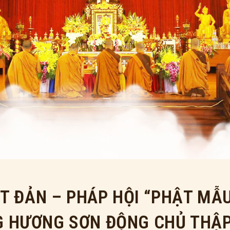
T ĐẢN – PHÁP HỘI “PHẬT MẪ
 HƯƠNG SƠN ĐỘNG CHỦ THẬP