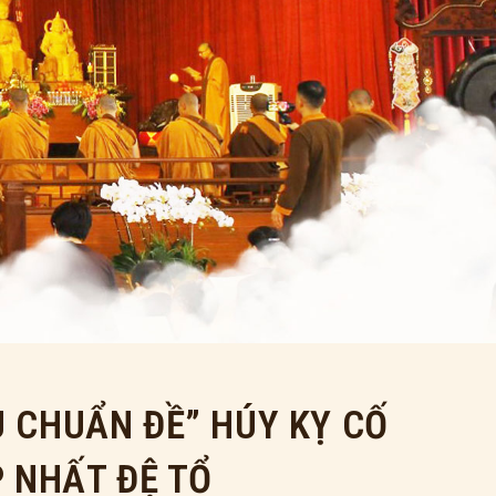
U CHUẨN ĐỀ” HÚY KỴ CỐ
 NHẤT ĐỆ TỔ