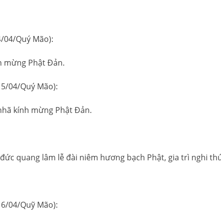
4/04/Quý Mão):
nh mừng Phật Đản.
15/04/Quý Mão):
 nhã kính mừng Phật Đản.
 đức quang lâm lễ đài niêm hương bạch Phật, gia trì nghi t
16/04/Quỹ Mão):