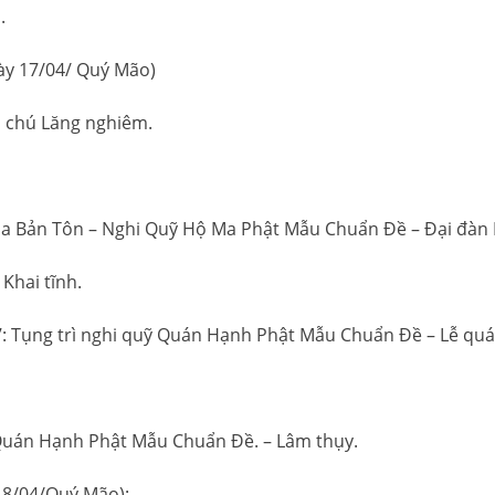
.
ày 17/04/ Quý Mão)
ì chú Lăng nghiêm.
na Bản Tôn – Nghi Quỹ Hộ Ma Phật Mẫu Chuẩn Đề – Đại đàn
 Khai tĩnh.
30’: Tụng trì nghi quỹ Quán Hạnh Phật Mẫu Chuẩn Đề – Lễ qu
ỹ Quán Hạnh Phật Mẫu Chuẩn Đề. – Lâm thụy.
18/04/Quý Mão):