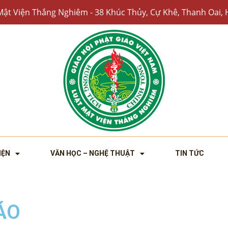
Mật Viện Thắng Nghiêm - 38 Khúc Thủy, Cự Khê, Thanh Oai, 
IỆN
VĂN HỌC – NGHỆ THUẬT
TIN TỨC
ÁO