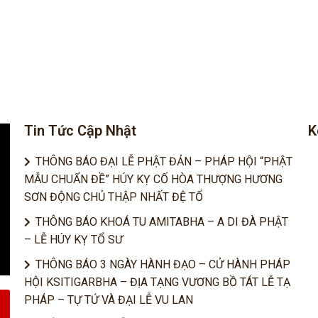
Tin Tức Cập Nhật
K
THÔNG BÁO ĐẠI LỄ PHẬT ĐẢN – PHÁP HỘI “PHẬT
MẪU CHUẨN ĐỀ” HÚY KỴ CỐ HÒA THƯỢNG HƯƠNG
SƠN ĐỘNG CHỦ THẬP NHẤT ĐỆ TỔ
THÔNG BÁO KHOÁ TU AMITABHA – A DI ĐÀ PHẬT
– LỄ HÚY KỴ TỔ SƯ
THÔNG BÁO 3 NGÀY HÀNH ĐẠO – CỬ HÀNH PHÁP
HỘI KSITIGARBHA – ĐỊA TẠNG VƯƠNG BỒ TÁT LỄ TẠ
PHÁP – TỰ TỨ VÀ ĐẠI LỄ VU LAN