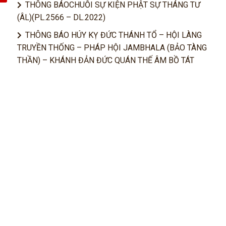
THÔNG BÁOCHUỖI SỰ KIỆN PHẬT SỰ THÁNG TƯ
(ÂL)(PL.2566 – DL.2022)
THÔNG BÁO HÚY KỴ ĐỨC THÁNH TỔ – HỘI LÀNG
TRUYỀN THỐNG – PHÁP HỘI JAMBHALA (BẢO TÀNG
THẦN) – KHÁNH ĐẢN ĐỨC QUÁN THẾ ÂM BỒ TÁT