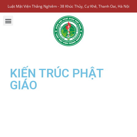
Luật Mật Viện Thắng Nghiêm - 38 Khúc Thủy, Cự Khê, Thanh Oai, Hà Nội
KIẾN TRÚC PHẬT
GIÁO
Trang web đang được xây dựng, mời bạn quay lại sau.