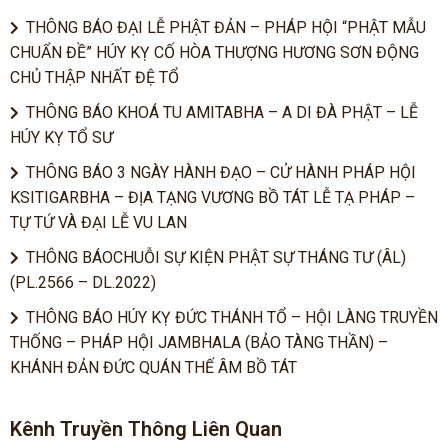
THÔNG BÁO ĐẠI LỄ PHẬT ĐẢN – PHÁP HỘI “PHẬT MẪU
CHUẨN ĐỀ” HÚY KỴ CỐ HÒA THƯỢNG HƯƠNG SƠN ĐỘNG
CHỦ THẬP NHẤT ĐỆ TỔ
THÔNG BÁO KHOÁ TU AMITABHA – A DI ĐÀ PHẬT – LỄ
HÚY KỴ TỔ SƯ
THÔNG BÁO 3 NGÀY HÀNH ĐẠO – CỬ HÀNH PHÁP HỘI
KSITIGARBHA – ĐỊA TẠNG VƯƠNG BỒ TÁT LỄ TẠ PHÁP –
TỰ TỨ VÀ ĐẠI LỄ VU LAN
THÔNG BÁOCHUỖI SỰ KIỆN PHẬT SỰ THÁNG TƯ (ÂL)
(PL.2566 – DL.2022)
THÔNG BÁO HÚY KỴ ĐỨC THÁNH TỔ – HỘI LÀNG TRUYỀN
THỐNG – PHÁP HỘI JAMBHALA (BẢO TÀNG THẦN) –
KHÁNH ĐẢN ĐỨC QUÁN THẾ ÂM BỒ TÁT
Kênh Truyền Thông Liên Quan