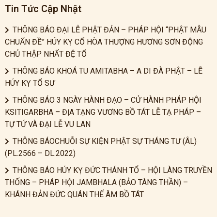
Tin Tức Cập Nhật
THÔNG BÁO ĐẠI LỄ PHẬT ĐẢN – PHÁP HỘI “PHẬT MẪU
CHUẨN ĐỀ” HÚY KỴ CỐ HÒA THƯỢNG HƯƠNG SƠN ĐỘNG
CHỦ THẬP NHẤT ĐỆ TỔ
THÔNG BÁO KHOÁ TU AMITABHA – A DI ĐÀ PHẬT – LỄ
HÚY KỴ TỔ SƯ
THÔNG BÁO 3 NGÀY HÀNH ĐẠO – CỬ HÀNH PHÁP HỘI
KSITIGARBHA – ĐỊA TẠNG VƯƠNG BỒ TÁT LỄ TẠ PHÁP –
TỰ TỨ VÀ ĐẠI LỄ VU LAN
THÔNG BÁOCHUỖI SỰ KIỆN PHẬT SỰ THÁNG TƯ (ÂL)
(PL.2566 – DL.2022)
THÔNG BÁO HÚY KỴ ĐỨC THÁNH TỔ – HỘI LÀNG TRUYỀN
THỐNG – PHÁP HỘI JAMBHALA (BẢO TÀNG THẦN) –
KHÁNH ĐẢN ĐỨC QUÁN THẾ ÂM BỒ TÁT