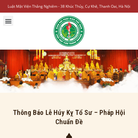
Luật Mật Viện Thắng Nghiêm - 38 Khúc Thủy, Cự Khê, Thanh Oai, Hà Nội
Thông Báo Lễ Húy Kỵ Tổ Sư – Pháp Hội
Chuẩn Đề