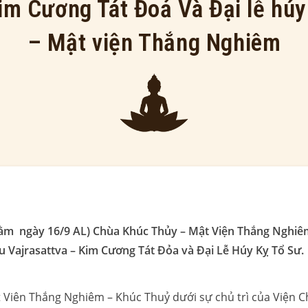
im Cương Tát Đoả Và Đại lễ hú
– Mật viện Thắng Nghiêm
ằm ngày 16/9 AL) Chùa Khúc Thủy – Mật Viện Thắng Nghiêm
tu Vajrasattva – Kim Cương Tát Đỏa và Đại Lễ Húy Kỵ Tổ Sư.
 Viên Thắng Nghiêm – Khúc Thuỷ dưới sự chủ trì của Viện 