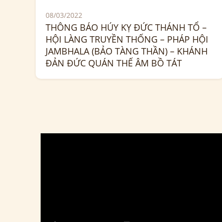
08/03/2022
THÔNG BÁO HÚY KỴ ĐỨC THÁNH TỔ –
HỘI LÀNG TRUYỀN THỐNG – PHÁP HỘI
JAMBHALA (BẢO TÀNG THẦN) – KHÁNH
ĐẢN ĐỨC QUÁN THẾ ÂM BỒ TÁT