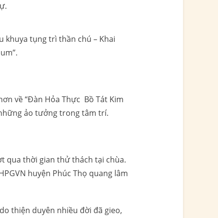
ự.
 khuya tụng trì thần chú – Khai
Hum”.
õ hơn về “Đàn Hỏa Thực Bồ Tát Kim
 những ảo tưởng trong tâm trí.
t qua thời gian thử thách tại chùa.
 GHPGVN huyện Phúc Thọ quang lâm
 do thiện duyên nhiều đời đã gieo,