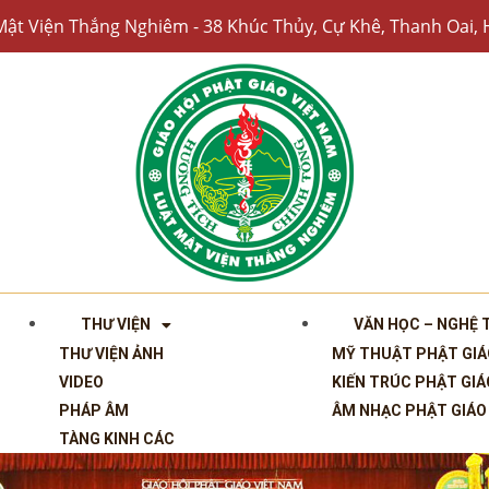
Mật Viện Thắng Nghiêm - 38 Khúc Thủy, Cự Khê, Thanh Oai, 
THƯ VIỆN
VĂN HỌC – NGHỆ
THƯ VIỆN ẢNH
MỸ THUẬT PHẬT GIÁ
VIDEO
KIẾN TRÚC PHẬT GIÁ
PHÁP ÂM
ÂM NHẠC PHẬT GIÁO
TÀNG KINH CÁC