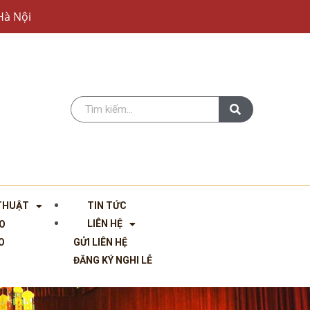
Hà Nội
 THUẬT
TIN TỨC
LIÊN HỆ
O
O
GỬI LIÊN HỆ
ĐĂNG KÝ NGHI LỄ