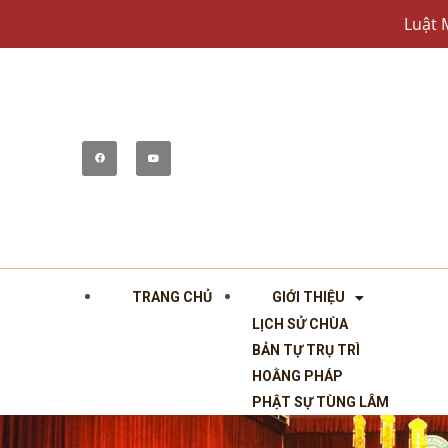
Luật 
TRANG CHỦ
GIỚI THIỆU
LỊCH SỬ CHÙA
BẢN TỰ TRỤ TRÌ
HOẰNG PHÁP
PHẬT SỰ TÙNG LÂM