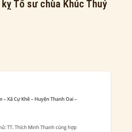
y kỵ Tổ sư chùa Khúc Thuỷ
 – Xã Cự Khê – Huyện Thanh Oai –
Chủ: TT. Thích Minh Thanh cùng hợp