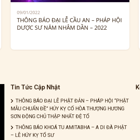
09/01/2022
THÔNG BÁO ĐẠI LỄ CẦU AN – PHÁP HỘI
DƯỢC SƯ NĂM NHÂM DẦN – 2022
Tin Tức Cập Nhật
K
THÔNG BÁO ĐẠI LỄ PHẬT ĐẢN – PHÁP HỘI “PHẬT
MẪU CHUẨN ĐỀ” HÚY KỴ CỐ HÒA THƯỢNG HƯƠNG
SƠN ĐỘNG CHỦ THẬP NHẤT ĐỆ TỔ
THÔNG BÁO KHOÁ TU AMITABHA – A DI ĐÀ PHẬT
– LỄ HÚY KỴ TỔ SƯ