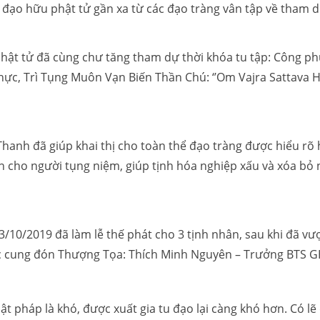
đạo hữu phật tử gần xa từ các đạo tràng vân tập về tham d
hật tử đã cùng chư tăng tham dự thời khóa tu tập: Công phu
c, Trì Tụng Muôn Vạn Biến Thần Chú: ‘’Om Vajra Sattava 
Thanh đã giúp khai thị cho toàn thể đạo tràng được hiểu r
ớn cho người tụng niệm, giúp tịnh hóa nghiệp xấu và xóa bỏ
/10/2019 đã làm lễ thế phát cho 3 tịnh nhân, sau khi đã vượ
ợc cung đón Thượng Tọa: Thích Minh Nguyên – Trưởng BTS
t pháp là khó, được xuất gia tu đạo lại càng khó hơn. Có lẽ