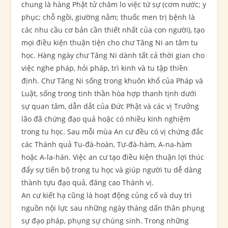
chung là hàng Phật tử chăm lo việc tứ sự (cơm nước; y
phục; chỗ ngồi, giường nằm; thuốc men trị bệnh là
các nhu cầu cơ bản cần thiết nhất của con người), tạo
mọi điều kiện thuận tiện cho chư Tăng Ni an tâm tu
học. Hàng ngày chư Tăng Ni dành tất cả thời gian cho
việc nghe pháp, hỏi pháp, trì kinh và tu tập thiền
định. Chư Tăng Ni sống trong khuôn khổ của Pháp và
Luật, sống trong tinh thần hòa hợp thanh tịnh dưới
sự quan tâm, dẫn dắt của Đức Phật và các vị Trưởng
lão đã chứng đạo quả hoặc có nhiều kinh nghiệm
trong tu học. Sau mỗi mùa An cư đều có vị chứng đắc
các Thánh quả Tu-đà-hoàn, Tư-đà-hàm, A-na-hàm
hoặc A-la-hán. Việc an cư tạo điều kiện thuận lợi thúc
đẩy sự tiến bộ trong tu học và giúp người tu dễ dàng
thành tựu đạo quả, đăng cao Thánh vị.
An cư kiết hạ cũng là hoạt động củng cố và duy trì
nguồn nội lực sau những ngày tháng dấn thân phụng
sự đạo pháp, phụng sự chúng sinh. Trong những