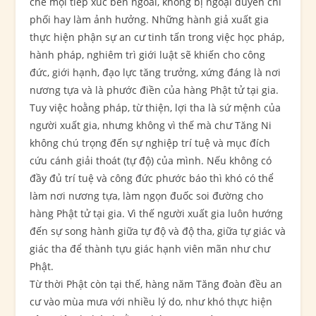
chế mọi tiếp xúc bên ngoài, không bị ngoại duyên chi
phối hay làm ảnh hưởng. Những hành giả xuất gia
thực hiện phận sự an cư tinh tấn trong việc học pháp,
hành pháp, nghiêm trì giới luật sẽ khiến cho công
đức, giới hạnh, đạo lực tăng trưởng, xứng đáng là nơi
nương tựa và là phước điền của hàng Phật tử tại gia.
Tuy việc hoằng pháp, từ thiện, lợi tha là sứ mệnh của
người xuất gia, nhưng không vì thế mà chư Tăng Ni
không chú trọng đến sự nghiệp trí tuệ và mục đích
cứu cánh giải thoát (tự độ) của mình. Nếu không có
đầy đủ trí tuệ và công đức phước báo thì khó có thể
làm nơi nương tựa, làm ngọn đuốc soi đường cho
hàng Phật tử tại gia. Vì thế người xuất gia luôn hướng
đến sự song hành giữa tự độ và độ tha, giữa tự giác và
giác tha để thành tựu giác hạnh viên mãn như chư
Phật.
Từ thời Phật còn tại thế, hàng năm Tăng đoàn đều an
cư vào mùa mưa với nhiều lý do, như khó thực hiện