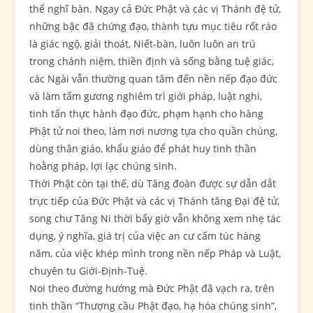
thể nghĩ bàn. Ngay cả Đức Phật và các vị Thánh đệ tử,
những bậc đã chứng đạo, thành tựu mục tiêu rốt ráo
là giác ngộ, giải thoát, Niết-bàn, luôn luôn an trú
trong chánh niệm, thiền định và sống bằng tuệ giác,
các Ngài vẫn thường quan tâm đến nền nếp đạo đức
và làm tấm gương nghiêm trì giới pháp, luật nghi,
tinh tấn thực hành đạo đức, phạm hạnh cho hàng
Phật tử noi theo, làm nơi nương tựa cho quần chúng,
dùng thân giáo, khẩu giáo để phát huy tinh thần
hoằng pháp, lợi lạc chúng sinh.
Thời Phật còn tại thế, dù Tăng đoàn được sự dẫn dắt
trực tiếp của Đức Phật và các vị Thánh tăng Đại đệ tử,
song chư Tăng Ni thời bấy giờ vẫn không xem nhẹ tác
dụng, ý nghĩa, giá trị của việc an cư cấm túc hàng
năm, của việc khép mình trong nền nếp Pháp và Luật,
chuyên tu Giới-Định-Tuệ.
Noi theo đường hướng mà Đức Phật đã vạch ra, trên
tinh thần “Thượng cầu Phật đạo, hạ hóa chúng sinh”,