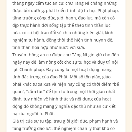
tháng ngày cấm túc an cư, chư Tăng Ni chẳng những
được bồi dưỡng, phát triển trình độ tu học Phật pháp,
tăng trưởng công đức, giới hạnh, đạo lực, mà còn có
dịp thực hành đời sống tập thể theo tinh thần lục
hòa, có cơ hội trao đổi sẻ chia những kiến giải, kinh
nghiệm tu hành, đồng thời thể hiện tình huynh đệ,
tinh thần hòa hợp như nước với sữa.
Truyền thống an cư được chư Tăng Ni gìn giữ cho đến
ngày nay để làm nòng cốt cho sự tu học và duy trì nội
lực Chánh pháp. Đây cũng là một hoạt động mang
tính đặc trưng của đạo Phật. Một số tôn giáo, giáo
phái khác từ xa xưa và hiện nay cũng có thời điểm “bế
quan”, “cấm túc” để tịnh tu trong một thời gian nhất
định, tuy nhiên về hình thức và nội dung của hoạt
động đó không mang ý nghĩa đặc thù như an cư kiết
hạ của người tu Phật.
Giá trị của sự tu tập, trau giồi giới đức, phạm hạnh và
tăng trưởng đạo lực, thể nghiệm chân lý thật khó có