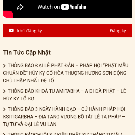
lượt đăng ký
Đăng ký
Tin Tức Cập Nhật
THÔNG BÁO ĐẠI LỄ PHẬT ĐẢN – PHÁP HỘI “PHẬT MẪU
CHUẨN ĐỀ” HÚY KỴ CỐ HÒA THƯỢNG HƯƠNG SƠN ĐỘNG
CHỦ THẬP NHẤT ĐỆ TỔ
THÔNG BÁO KHOÁ TU AMITABHA – A DI ĐÀ PHẬT – LỄ
HÚY KỴ TỔ SƯ
THÔNG BÁO 3 NGÀY HÀNH ĐẠO – CỬ HÀNH PHÁP HỘI
KSITIGARBHA – ĐỊA TẠNG VƯƠNG BỒ TÁT LỄ TẠ PHÁP –
TỰ TỨ VÀ ĐẠI LỄ VU LAN
THÔNG BÁOCHUỖI SỰ KIỆN PHẬT SỰ THÁNG TƯ (ÂL)