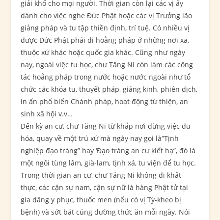
giải khổ cho mọi người. Thời gian còn lại các vị ấy
dành cho việc nghe Đức Phật hoặc các vị Trưởng lão
giảng pháp và tu tập thiền định, trí tuệ. Có nhiều vị
được Đức Phật phái đi hoằng pháp ở những nơi xa,
thuộc xứ khác hoặc quốc gia khác. Cũng như ngày
nay, ngoài việc tu học, chư Tăng Ni còn làm các công
tác hoằng pháp trong nước hoặc nước ngoài như tổ
chức các khóa tu, thuyết pháp, giảng kinh, phiên dịch,
in ấn phổ biến Chánh pháp, hoạt động từ thiện, an
sinh xã hội v.v…
Đến kỳ an cư, chư Tăng Ni từ khắp nơi dừng việc du
hóa, quay về một trú xứ mà ngày nay gọi là“Tịnh
nghiệp đạo tràng” hay ‘Đạo tràng an cư kiết hạ”, đó là
một ngôi tùng lâm, già-lam, tịnh xá, tu viện để tu học.
Trong thời gian an cư, chư Tăng Ni không đi khất
thực, các cận sự nam, cận sự nữ là hàng Phật tử tại
gia dâng y phục, thuốc men (nếu có vị Tỳ-kheo bị
bệnh) và sớt bát cúng dường thức ăn mỗi ngày. Nói