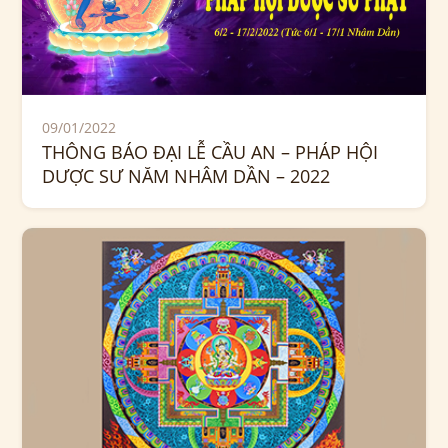
09/01/2022
THÔNG BÁO ĐẠI LỄ CẦU AN – PHÁP HỘI
DƯỢC SƯ NĂM NHÂM DẦN – 2022