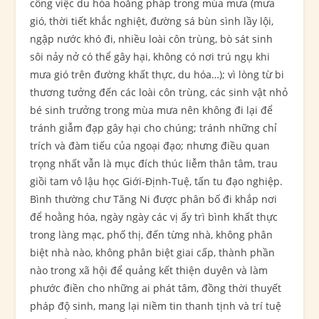
công việc du hóa hoằng pháp trong mùa mưa (mưa
gió, thời tiết khắc nghiệt, đường sá bùn sình lầy lội,
ngập nước khó đi, nhiều loài côn trùng, bò sát sinh
sôi nảy nở có thể gây hại, không có nơi trú ngụ khi
mưa gió trên đường khất thực, du hóa…); vì lòng từ bi
thương tưởng đến các loài côn trùng, các sinh vật nhỏ
bé sinh trưởng trong mùa mưa nên không đi lại để
tránh giẫm đạp gây hại cho chúng; tránh những chỉ
trích và đàm tiếu của ngoại đạo; nhưng điều quan
trọng nhất vẫn là mục đích thúc liễm thân tâm, trau
giồi tam vô lậu học Giới-Định-Tuệ, tấn tu đạo nghiệp.
Bình thường chư Tăng Ni được phân bố đi khắp nơi
để hoằng hóa, ngày ngày các vị ấy trì bình khất thực
trong làng mạc, phố thị, đến từng nhà, không phân
biệt nhà nào, không phân biệt giai cấp, thành phần
nào trong xã hội để quảng kết thiện duyên và làm
phước điền cho những ai phát tâm, đồng thời thuyết
pháp độ sinh, mang lại niềm tin thanh tịnh và trí tuệ