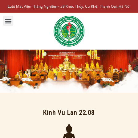
Luật Mật Viện Thắng Nghiêm - 38 Khúc Thủy, Cự Khê, Thanh Oai, Hà Nội
Kinh Vu Lan 22.08