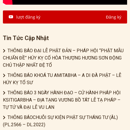
lượt đăng ký
Đăng ký
Tin Tức Cập Nhật
THÔNG BÁO ĐẠI LỄ PHẬT ĐẢN – PHÁP HỘI “PHẬT MẪU
CHUẨN ĐỀ” HÚY KỴ CỐ HÒA THƯỢNG HƯƠNG SƠN ĐỘNG
CHỦ THẬP NHẤT ĐỆ TỔ
THÔNG BÁO KHOÁ TU AMITABHA – A DI ĐÀ PHẬT – LỄ
HÚY KỴ TỔ SƯ
THÔNG BÁO 3 NGÀY HÀNH ĐẠO – CỬ HÀNH PHÁP HỘI
KSITIGARBHA – ĐỊA TẠNG VƯƠNG BỒ TÁT LỄ TẠ PHÁP –
TỰ TỨ VÀ ĐẠI LỄ VU LAN
THÔNG BÁOCHUỖI SỰ KIỆN PHẬT SỰ THÁNG TƯ (ÂL)
(PL.2566 – DL.2022)