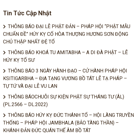
Tin Tức Cập Nhật
THÔNG BÁO ĐẠI LỄ PHẬT ĐẢN – PHÁP HỘI “PHẬT MẪU
CHUẨN ĐỀ” HÚY KỴ CỐ HÒA THƯỢNG HƯƠNG SƠN ĐỘNG
CHỦ THẬP NHẤT ĐỆ TỔ
THÔNG BÁO KHOÁ TU AMITABHA – A DI ĐÀ PHẬT – LỄ
HÚY KỴ TỔ SƯ
THÔNG BÁO 3 NGÀY HÀNH ĐẠO – CỬ HÀNH PHÁP HỘI
KSITIGARBHA – ĐỊA TẠNG VƯƠNG BỒ TÁT LỄ TẠ PHÁP –
TỰ TỨ VÀ ĐẠI LỄ VU LAN
THÔNG BÁOCHUỖI SỰ KIỆN PHẬT SỰ THÁNG TƯ (ÂL)
(PL.2566 – DL.2022)
THÔNG BÁO HÚY KỴ ĐỨC THÁNH TỔ – HỘI LÀNG TRUYỀN
THỐNG – PHÁP HỘI JAMBHALA (BẢO TÀNG THẦN) –
KHÁNH ĐẢN ĐỨC QUÁN THẾ ÂM BỒ TÁT