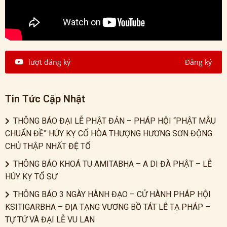
lượt đăng ký
Đăng ký
Tin Tức Cập Nhật
THÔNG BÁO ĐẠI LỄ PHẬT ĐẢN – PHÁP HỘI “PHẬT MẪU
CHUẨN ĐỀ” HÚY KỴ CỐ HÒA THƯỢNG HƯƠNG SƠN ĐỘNG
CHỦ THẬP NHẤT ĐỆ TỔ
THÔNG BÁO KHOÁ TU AMITABHA – A DI ĐÀ PHẬT – LỄ
HÚY KỴ TỔ SƯ
THÔNG BÁO 3 NGÀY HÀNH ĐẠO – CỬ HÀNH PHÁP HỘI
KSITIGARBHA – ĐỊA TẠNG VƯƠNG BỒ TÁT LỄ TẠ PHÁP –
TỰ TỨ VÀ ĐẠI LỄ VU LAN