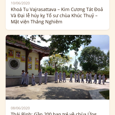
10/06/2020
Khoá Tu Vajrasattava – Kim Cương Tát Đoả
Và Đại lễ húy kỵ Tổ sư chùa Khúc Thuỷ –
Mật viện Thắng Nghiêm
08/06/2020
Thái Bình: Gần 200 bạn trẻ về chùa Ứng