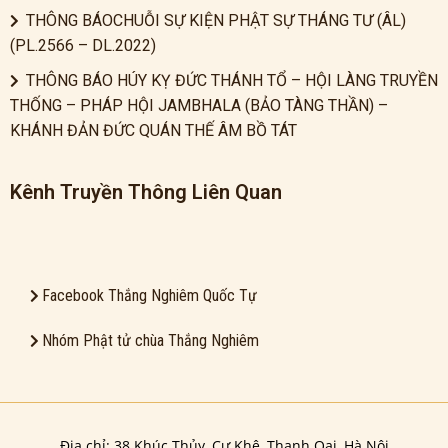
THÔNG BÁOCHUỖI SỰ KIỆN PHẬT SỰ THÁNG TƯ (ÂL)
(PL.2566 – DL.2022)
THÔNG BÁO HÚY KỴ ĐỨC THÁNH TỔ – HỘI LÀNG TRUYỀN
THỐNG – PHÁP HỘI JAMBHALA (BẢO TÀNG THẦN) –
KHÁNH ĐẢN ĐỨC QUÁN THẾ ÂM BỒ TÁT
Kênh Truyền Thông Liên Quan
Facebook Thắng Nghiêm Quốc Tự
Nhóm Phật tử chùa Thắng Nghiêm
Địa chỉ: 38 Khúc Thủy, Cự Khê, Thanh Oai, Hà Nội