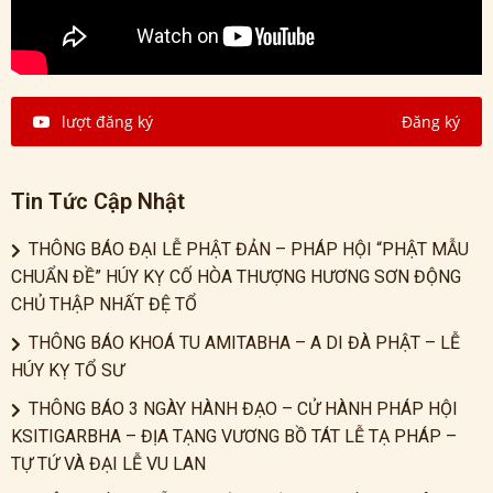
lượt đăng ký
Đăng ký
Tin Tức Cập Nhật
THÔNG BÁO ĐẠI LỄ PHẬT ĐẢN – PHÁP HỘI “PHẬT MẪU
CHUẨN ĐỀ” HÚY KỴ CỐ HÒA THƯỢNG HƯƠNG SƠN ĐỘNG
CHỦ THẬP NHẤT ĐỆ TỔ
THÔNG BÁO KHOÁ TU AMITABHA – A DI ĐÀ PHẬT – LỄ
HÚY KỴ TỔ SƯ
THÔNG BÁO 3 NGÀY HÀNH ĐẠO – CỬ HÀNH PHÁP HỘI
KSITIGARBHA – ĐỊA TẠNG VƯƠNG BỒ TÁT LỄ TẠ PHÁP –
TỰ TỨ VÀ ĐẠI LỄ VU LAN