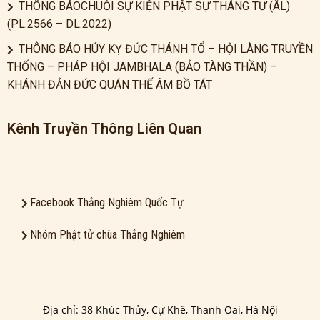
THÔNG BÁOCHUỖI SỰ KIỆN PHẬT SỰ THÁNG TƯ (ÂL)
(PL.2566 – DL.2022)
THÔNG BÁO HÚY KỴ ĐỨC THÁNH TỔ – HỘI LÀNG TRUYỀN
THỐNG – PHÁP HỘI JAMBHALA (BẢO TÀNG THẦN) –
KHÁNH ĐẢN ĐỨC QUÁN THẾ ÂM BỒ TÁT
Kênh Truyền Thông Liên Quan
Facebook Thắng Nghiêm Quốc Tự
Nhóm Phật tử chùa Thắng Nghiêm
Địa chỉ: 38 Khúc Thủy, Cự Khê, Thanh Oai, Hà Nội