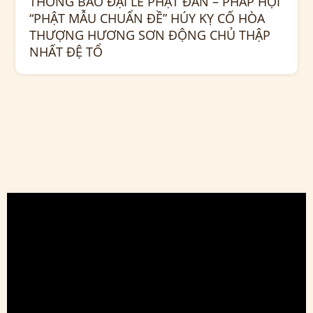
THÔNG BÁO ĐẠI LỄ PHẬT ĐẢN – PHÁP HỘI
“PHẬT MẪU CHUẨN ĐỀ” HÚY KỴ CỐ HÒA
THƯỢNG HƯƠNG SƠN ĐỘNG CHỦ THẬP
NHẤT ĐỆ TỔ