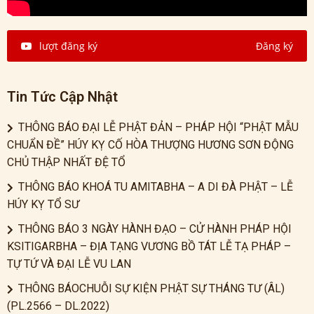
lượt đăng ký
Đăng ký
Tin Tức Cập Nhật
THÔNG BÁO ĐẠI LỄ PHẬT ĐẢN – PHÁP HỘI “PHẬT MẪU
CHUẨN ĐỀ” HÚY KỴ CỐ HÒA THƯỢNG HƯƠNG SƠN ĐỘNG
CHỦ THẬP NHẤT ĐỆ TỔ
THÔNG BÁO KHOÁ TU AMITABHA – A DI ĐÀ PHẬT – LỄ
HÚY KỴ TỔ SƯ
THÔNG BÁO 3 NGÀY HÀNH ĐẠO – CỬ HÀNH PHÁP HỘI
KSITIGARBHA – ĐỊA TẠNG VƯƠNG BỒ TÁT LỄ TẠ PHÁP –
TỰ TỨ VÀ ĐẠI LỄ VU LAN
THÔNG BÁOCHUỖI SỰ KIỆN PHẬT SỰ THÁNG TƯ (ÂL)
(PL.2566 – DL.2022)