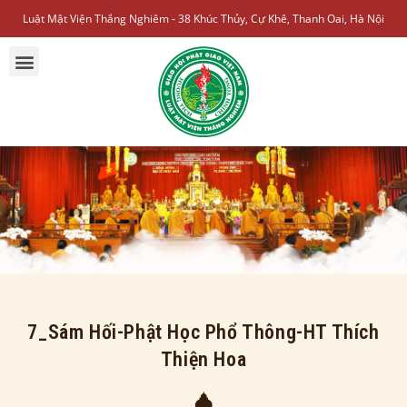
Luật Mật Viện Thắng Nghiêm - 38 Khúc Thủy, Cự Khê, Thanh Oai, Hà Nội
7_Sám Hối-Phật Học Phổ Thông-HT Thích
Thiện Hoa