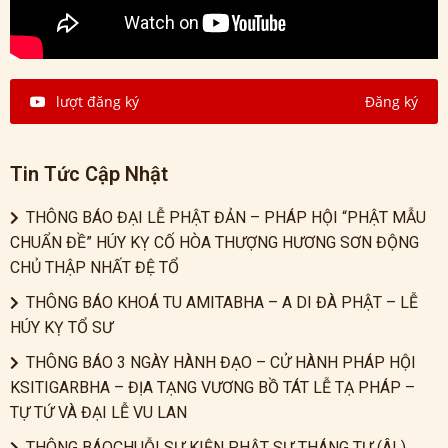
lượt đăng ký
Đăng ký
Tin Tức Cập Nhật
THÔNG BÁO ĐẠI LỄ PHẬT ĐẢN – PHÁP HỘI “PHẬT MẪU
CHUẨN ĐỀ” HÚY KỴ CỐ HÒA THƯỢNG HƯƠNG SƠN ĐỘNG
CHỦ THẬP NHẤT ĐỆ TỔ
THÔNG BÁO KHOÁ TU AMITABHA – A DI ĐÀ PHẬT – LỄ
HÚY KỴ TỔ SƯ
THÔNG BÁO 3 NGÀY HÀNH ĐẠO – CỬ HÀNH PHÁP HỘI
KSITIGARBHA – ĐỊA TẠNG VƯƠNG BỒ TÁT LỄ TẠ PHÁP –
TỰ TỨ VÀ ĐẠI LỄ VU LAN
THÔNG BÁOCHUỖI SỰ KIỆN PHẬT SỰ THÁNG TƯ (ÂL)