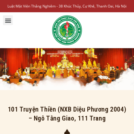
Luật Mật Viện Thắng Nghiêm - 38 Khúc Thủy, Cự Khê, Thanh Oai, Hà Nội
101 Truyện Thiền (NXB Diệu Phương 2004)
– Ngô Tằng Giao, 111 Trang