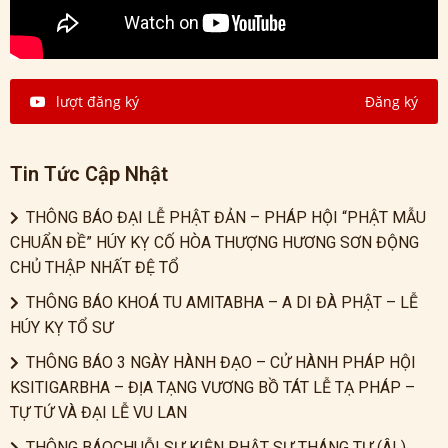
lượt đăng ký
Đăng ký
Tin Tức Cập Nhật
THÔNG BÁO ĐẠI LỄ PHẬT ĐẢN – PHÁP HỘI “PHẬT MẪU
CHUẨN ĐỀ” HÚY KỴ CỐ HÒA THƯỢNG HƯƠNG SƠN ĐỘNG
CHỦ THẬP NHẤT ĐỆ TỔ
THÔNG BÁO KHOÁ TU AMITABHA – A DI ĐÀ PHẬT – LỄ
HÚY KỴ TỔ SƯ
THÔNG BÁO 3 NGÀY HÀNH ĐẠO – CỬ HÀNH PHÁP HỘI
KSITIGARBHA – ĐỊA TẠNG VƯƠNG BỒ TÁT LỄ TẠ PHÁP –
TỰ TỨ VÀ ĐẠI LỄ VU LAN
THÔNG BÁOCHUỖI SỰ KIỆN PHẬT SỰ THÁNG TƯ (ÂL)