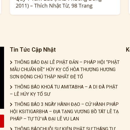
2011) – Thích Nhật Từ, 98 Trang
Tin Tức Cập Nhật
K
THÔNG BÁO ĐẠI LỄ PHẬT ĐẢN – PHÁP HỘI “PHẬT
MẪU CHUẨN ĐỀ” HÚY KỴ CỐ HÒA THƯỢNG HƯƠNG
SƠN ĐỘNG CHỦ THẬP NHẤT ĐỆ TỔ
THÔNG BÁO KHOÁ TU AMITABHA – A DI ĐÀ PHẬT
– LỄ HÚY KỴ TỔ SƯ
THÔNG BÁO 3 NGÀY HÀNH ĐẠO – CỬ HÀNH PHÁP
HỘI KSITIGARBHA – ĐỊA TẠNG VƯƠNG BỒ TÁT LỄ TẠ
PHÁP – TỰ TỨ VÀ ĐẠI LỄ VU LAN
THÔNG BÁOCHUỖI SỰ KIỆN PHẬT SỰ THÁNG TƯ