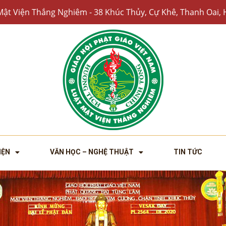
Mật Viện Thắng Nghiêm - 38 Khúc Thủy, Cự Khê, Thanh Oai, 
IỆN
VĂN HỌC – NGHỆ THUẬT
TIN TỨC